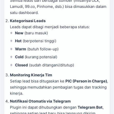
Semua leads dari berbagai sumber (misalnya OLX,
Lamudi, 99.co, Pinhome, dsb.) bisa dimasukkan dalam
satu dashboard.
Kategorisasi Leads
Leads dapat dibagi menjadi beberapa status:
New
(baru masuk)
Hot
(berpotensi tinggi)
Warm
(butuh follow-up)
Cold
(kurang potensial)
Closed
(sudah ditangani/ditutup)
Monitoring Kinerja Tim
Setiap lead bisa ditugaskan ke
PIC (Person in Charge)
,
sehingga memudahkan pembagian tugas dan tracking
kinerja.
Notifikasi Otomatis via Telegram
Plugin ini dapat dihubungkan dengan
Telegram Bot
,
sehingga setiap lead baru bisa langsung dikirim